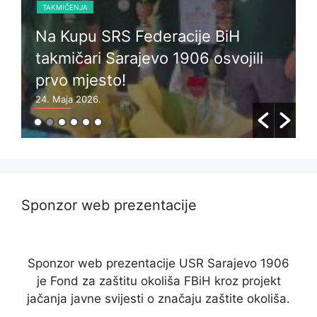
TAKMIČENJA
Na Kupu SRS Federacije BiH
a
takmičari Sarajevo 1906 osvojili
prvo mjesto!
z
24. Maja 2026.
2
Sponzor web prezentacije
Sponzor web prezentacije USR Sarajevo 1906
je Fond za zaštitu okoliša FBiH kroz projekt
jačanja javne svijesti o značaju zaštite okoliša.