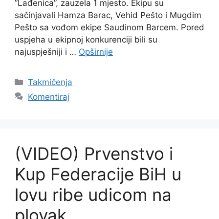
”Lađenica”, zauzela 1 mjesto. Ekipu su
sačinjavali Hamza Barac, Vehid Pešto i Mugdim
Pešto sa vođom ekipe Saudinom Barcem. Pored
uspjeha u ekipnoj konkurenciji bili su
najuspješniji i …
Opširnije
Takmičenja
Komentiraj
(VIDEO) Prvenstvo i
Kup Federacije BiH u
lovu ribe udicom na
plovak