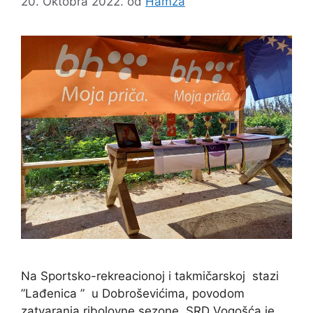
20. Oktobra 2022.
od
Hamza
Na Sportsko-rekreacionoj i takmičarskoj stazi
”Lađenica ” u Dobroševićima, povodom
zatvaranja ribolovne sezone, SRD Vogošća je