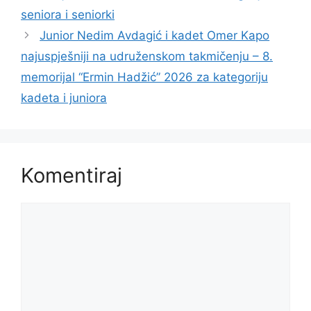
seniora i seniorki
Junior Nedim Avdagić i kadet Omer Kapo
najuspješniji na udruženskom takmičenju – 8.
memorijal “Ermin Hadžić” 2026 za kategoriju
kadeta i juniora
Komentiraj