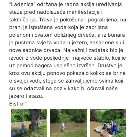
“Lađenica” održana je radna akcija uređivanja
staze pred nadolazeće manifestacije i
takmičenja. Trava je pokošena i pograbljena, na
brani je ispuštena voda koja je zaprljana
polenom i cvatom obližnjeg drveća, a iz bunara
je puštena svježa voda u jezero, zasađene su i
nove sadnice drveća. Najvažniji zadatak bio je
izvući iz vode posljednje i najveće stablo, koji je
uz pomoć bagera uspješno izvršen. Društvo je
kroz ovu akciju ponovo pokazalo koliko se brine
o svojoj vodi, stoga se zahvaljujemo svima koji
su se odazvali na poziv kako bi očuvali naše
jezero i stazu.
Bistro!”