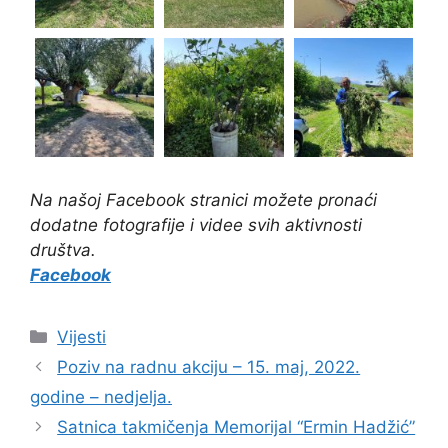
Na našoj Facebook stranici možete pronaći
dodatne fotografije i videe svih aktivnosti
društva.
Facebook
Vijesti
Poziv na radnu akciju – 15. maj, 2022.
godine – nedjelja.
Satnica takmičenja Memorijal “Ermin Hadžić”