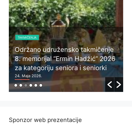
TAKMIČENJA
Održano udružensko takmičenje
8. memorijal “Ermin Hadžić” 2026
za kategoriju seniora i seniorki
24. Maja 2026.
6
Sponzor web prezentacije