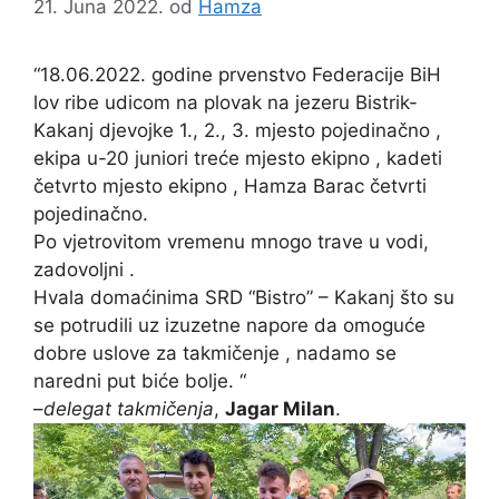
21. Juna 2022.
od
Hamza
“18.06.2022. godine prvenstvo Federacije BiH
lov ribe udicom na plovak na jezeru Bistrik-
Kakanj djevojke 1., 2., 3. mjesto pojedinačno ,
ekipa u-20 juniori treće mjesto ekipno , kadeti
četvrto mjesto ekipno , Hamza Barac četvrti
pojedinačno.
Po vjetrovitom vremenu mnogo trave u vodi,
zadovoljni .
Hvala domaćinima SRD “Bistro” – Kakanj što su
se potrudili uz izuzetne napore da omoguće
dobre uslove za takmičenje , nadamo se
naredni put biće bolje. “
–
delegat takmičenja
,
Jagar Milan
.