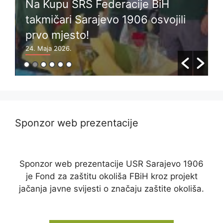
Na Kupu SRS Federacije BiH
a
takmičari Sarajevo 1906 osvojili
prvo mjesto!
z
24. Maja 2026.
2
Sponzor web prezentacije
Sponzor web prezentacije USR Sarajevo 1906
je Fond za zaštitu okoliša FBiH kroz projekt
jačanja javne svijesti o značaju zaštite okoliša.