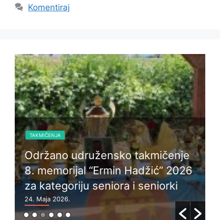
Komentiraj
TAKMIČENJA
Održano udružensko takmičenje
8. memorijal “Ermin Hadžić” 2026
za kategoriju seniora i seniorki
24. Maja 2026.
6