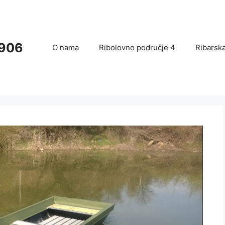
po
uspješniji
1906
ruženskom
O nama
Ribolovno područje 4
Ribarska
mičenju –
TAKMIČENJA
memorijal
Na Kupu SRS
min
Federacije
žić” 2026
BiH takmičari
kategoriju
Sarajevo
eta i
1906 osvojili
iora
prvo mjesto!
aja 2026.
24. Maja 2026.
ibarskoj oazi
nica 24.05.
Na Kupu SRS
žano
FBiH takmičari
užensko
Udruženja