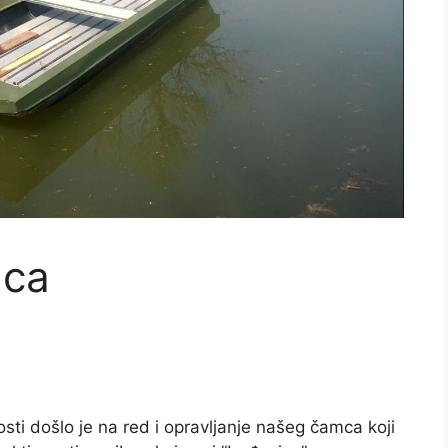
ičenje za
Sarajevo 1906
gorije...
postigli su...
d More
Read More
mca
ti došlo je na red i opravljanje našeg čamca koji