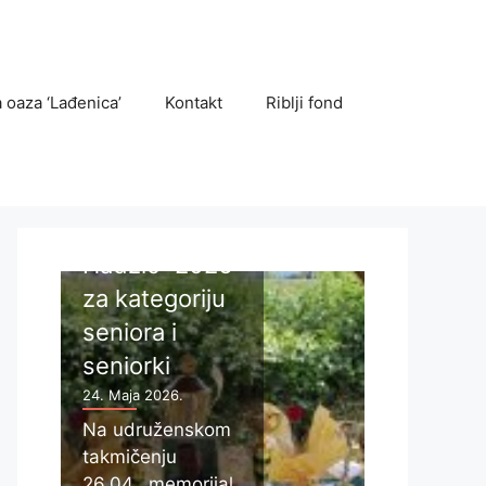
TAKMIČENJA
Održano
 oaza ‘Lađenica’
Kontakt
Riblji fond
udružensko
TAKMIČENJA
takmičenje 8.
Održan
memorijal
Internac
“Ermin
i KUP
Hadžić” 2026
‘Sarajev
za kategoriju
2025’:
seniora i
Crnogorc
seniorki
pobjedni
24. Maja 2026.
6. Oktobra 20
Na udruženskom
takmičenju
U subotu i
26.04., memorijal
nedjelju, 04