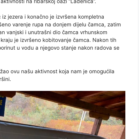
tivnosti na ribarskoj oazi ”Lađenica”.
iz jezera i konačno je izvršena kompletna
vršeno varenje rupa na donjem dijelu čamca, zatim
ban vanjski i unutrašni dio čamca vrhunskom
aju je izvršeno kobitovanje čamca. Nakon tih
porinut u vodu a njegovo stanje nakon radova se
žao ovu našu aktivnost koja nam je omogućila
šini.