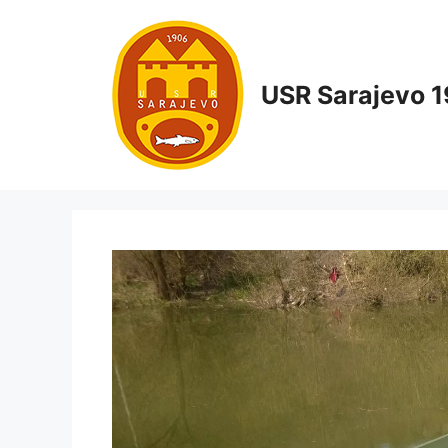
Ka
naj
na
USR Sarajevo 
ud
tak
8. 
“Er
Had
za 
OBAVJEŠTENJA
kad
Poziv na
jun
radnu akciju
24. M
03.08.2024.
Na r
31. Jula 2024.
Lađe
Poštovani članovi
odr
i prijatelji USR
udr