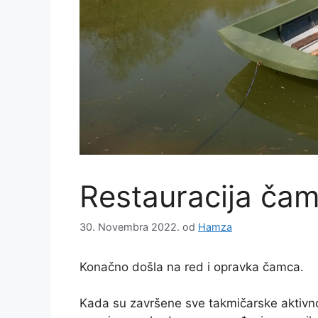
Sarajevo 1906! S
takm
obzirom na...
kate
Read More
Rea
Restauracija ča
30. Novembra 2022.
od
Hamza
Konačno došla na red i opravka čamca.
Kada su završene sve takmičarske aktivnos