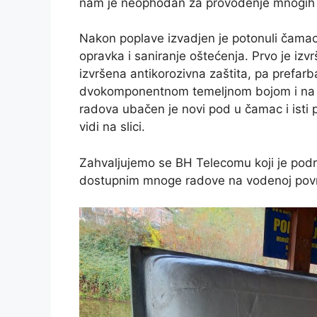
nam je neophodan za provođenje mnogih ak
Nakon poplave izvadjen je potonuli čamac 
opravka i saniranje oštećenja. Prvo je iz
izvršena antikorozivna zaštita, pa prefar
dvokomponentnom temeljnom bojom i na kr
radova ubačen je novi pod u čamac i isti 
vidi na slici.
Zahvaljujemo se BH Telecomu koji je podr
dostupnim mnoge radove na vodenoj povr