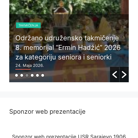
TAKMIČENJA
Održano udružensko takmičenje
8. memorijal “Ermin Hadžić” 2026
za kategoriju seniora i seniorki
24. Maja 2026.
6
Sponzor web prezentacije
Sponzor web prezentacije USR Sarajevo 1906