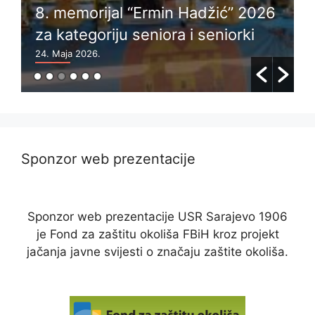
8. memorijal “Ermin Hadžić” 2026
za kategoriju seniora i seniorki
24. Maja 2026.
6
Sponzor web prezentacije
Sponzor web prezentacije USR Sarajevo 1906
je Fond za zaštitu okoliša FBiH kroz projekt
jačanja javne svijesti o značaju zaštite okoliša.