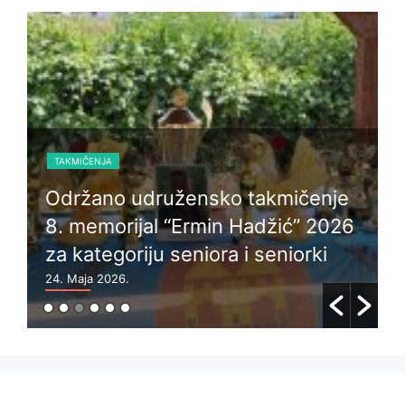
TAKMIČENJA
Održano udružensko takmičenje
8. memorijal “Ermin Hadžić” 2026
za kategoriju seniora i seniorki
24. Maja 2026.
6