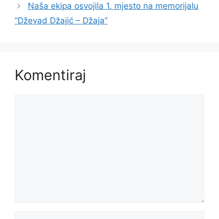
Naša ekipa osvojila 1. mjesto na memorijalu
“Dževad Džajić – Džaja”
Komentiraj