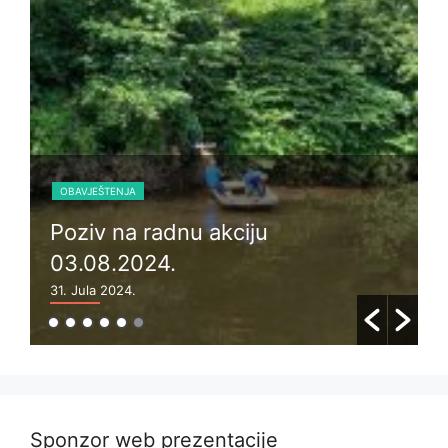
TAKMIČENJA
Junior Nedim Avdagić i kadet
Omer Kapo najuspješniji na
udruženskom takmičenju – 8.
memorijal “Ermin Hadžić” 2026 za
kategoriju kadeta i juniora
24. Maja 2026.
Sponzor web prezentacije