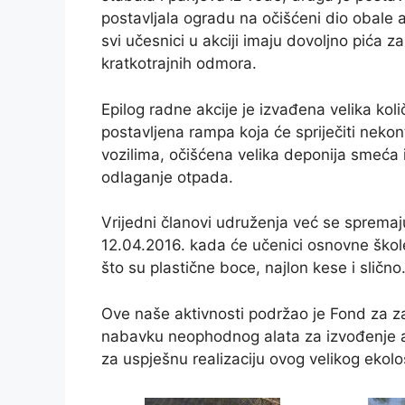
postavljala ogradu na očišćeni dio obale a 
svi učesnici u akciji imaju dovoljno pića 
kratkotrajnih odmora.
Epilog radne akcije je izvađena velika kol
postavljena rampa koja će spriječiti neko
vozilima, očišćena velika deponija smeća i
odlaganje otpada.
Vrijedni članovi udruženja već se spremaj
12.04.2016. kada će učenici osnovne škole
što su plastične boce, najlon kese i slično
Ove naše aktivnosti podržao je Fond za za
nabavku neophodnog alata za izvođenje a
za uspješnu realizaciju ovog velikog ekolo