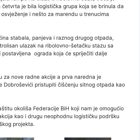
četvrta je bila logistička grupa koja se brinula da
za osvježenje i nešto za marendu u trenucima
ičina stabala, panjeva i raznog drugog otpada,
ntrolisan ulazak na ribolovno-šetačku stazu sa
 postavljena ograda koja će spriječiti dalje
u za nove radne akcije a prva naredna je
 Dobroševići pristupiti čišćenju sitnog otpada kao
.
štitu okoliša Federacije BiH koji nam je omogućio
kcija kao i drugu neophodnu logističku podršku
škog projekta.