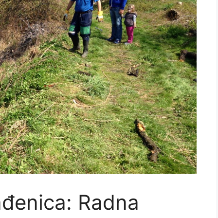
Sarajevo 1906! S
takmiče
obzirom na...
kategorij
Read More
Read Mor
ađenica: Radna