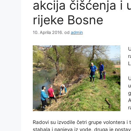
akcija čišćenja 
rijeke Bosne
10. Aprila 2016.
od
admin
U
r
L
U
u
g
A
r
Radovi su izvodile četri grupe volontera i t
stabala i panjeva iz vode, druga je postav