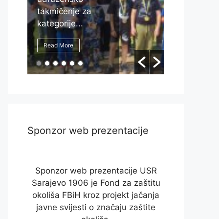
nje za
Sarajevo 1906
e...
postigli su...
e
Read More
Sponzor web prezentacije
Sponzor web prezentacije USR
Sarajevo 1906 je Fond za zaštitu
okoliša FBiH kroz projekt jačanja
javne svijesti o značaju zaštite