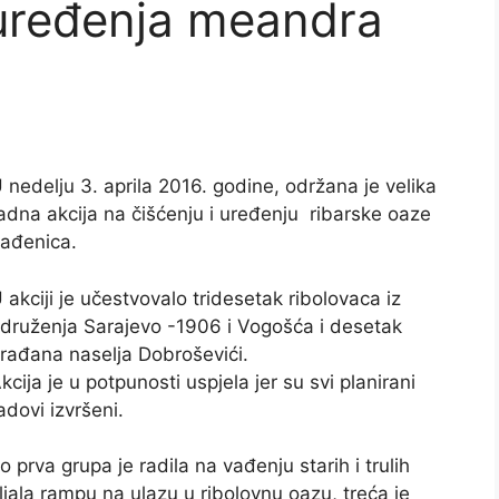
i uređenja meandra
 nedelju 3. aprila 2016. godine, održana je velika
adna akcija na čišćenju i uređenju ribarske oaze
ađenica.
 akciji je učestvovalo tridesetak ribolovaca iz
druženja Sarajevo -1906 i Vogošća i desetak
rađana naselja Dobroševići.
kcija je u potpunosti uspjela jer su svi planirani
adovi izvršeni.
o prva grupa je radila na vađenju starih i trulih
ljala rampu na ulazu u ribolovnu oazu, treća je