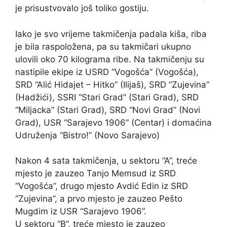
je prisustvovalo još toliko gostiju.
Iako je svo vrijeme takmičenja padala kiša, riba
je bila raspoložena, pa su takmičari ukupno
ulovili oko 70 kilograma ribe. Na takmičenju su
nastipile ekipe iz USRD “Vogošća” (Vogošća),
SRD “Alić Hidajet – Hitko” (Ilijaš), SRD “Zujevina”
(Hadžići), SSRI “Stari Grad” (Stari Grad), SRD
“Miljacka” (Stari Grad), SRD “Novi Grad” (Novi
Grad), USR “Sarajevo 1906” (Centar) i domaćina
Udruženja “Bistro!” (Novo Sarajevo)
Nakon 4 sata takmičenja, u sektoru “A”, treće
mjesto je zauzeo Tanjo Memsud iz SRD
“Vogošća”, drugo mjesto Avdić Edin iz SRD
“Zujevina”, a prvo mjesto je zauzeo Pešto
Mugdim iz USR “Sarajevo 1906”.
U sektoru “B”, treće mjesto je zauzeo