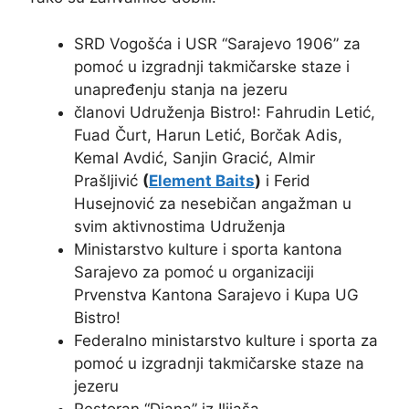
SRD Vogošća i USR “Sarajevo 1906” za
pomoć u izgradnji takmičarske staze i
unapređenju stanja na jezeru
članovi Udruženja Bistro!: Fahrudin Letić,
Fuad Čurt, Harun Letić, Borčak Adis,
Kemal Avdić, Sanjin Gracić, Almir
Prašljivić
(
Element Baits
)
i Ferid
Husejnović za nesebičan angažman u
svim aktivnostima Udruženja
Ministarstvo kulture i sporta kantona
Sarajevo za pomoć u organizaciji
Prvenstva Kantona Sarajevo i Kupa UG
Bistro!
Federalno ministarstvo kulture i sporta za
pomoć u izgradnji takmičarske staze na
jezeru
Restoran “Diana” iz Ilijaša