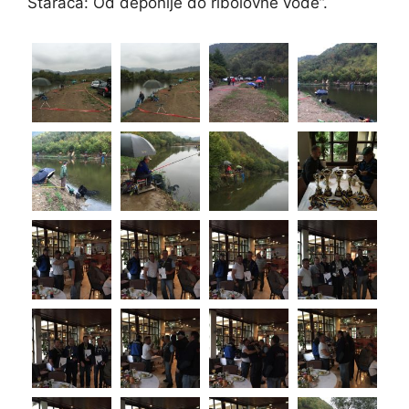
Starača: Od deponije do ribolovne vode”.