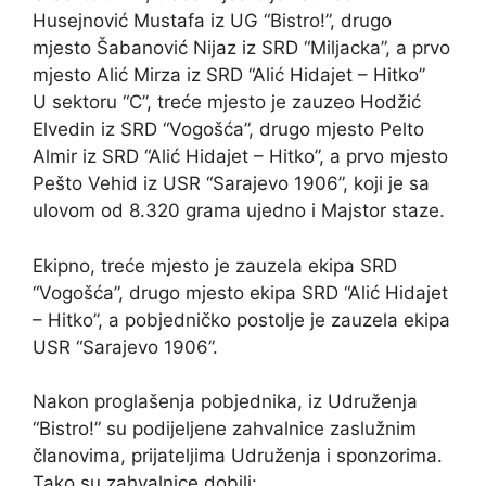
Husejnović Mustafa iz UG “Bistro!”, drugo
mjesto Šabanović Nijaz iz SRD “Miljacka”, a prvo
mjesto Alić Mirza iz SRD “Alić Hidajet – Hitko”
U sektoru “C”, treće mjesto je zauzeo Hodžić
Elvedin iz SRD “Vogošća”, drugo mjesto Pelto
Almir iz SRD “Alić Hidajet – Hitko”, a prvo mjesto
Pešto Vehid iz USR “Sarajevo 1906”, koji je sa
ulovom od 8.320 grama ujedno i Majstor staze.
Ekipno, treće mjesto je zauzela ekipa SRD
“Vogošća”, drugo mjesto ekipa SRD “Alić Hidajet
– Hitko”, a pobjedničko postolje je zauzela ekipa
USR “Sarajevo 1906”.
Nakon proglašenja pobjednika, iz Udruženja
“Bistro!” su podijeljene zahvalnice zaslužnim
članovima, prijateljima Udruženja i sponzorima.
Tako su zahvalnice dobili: