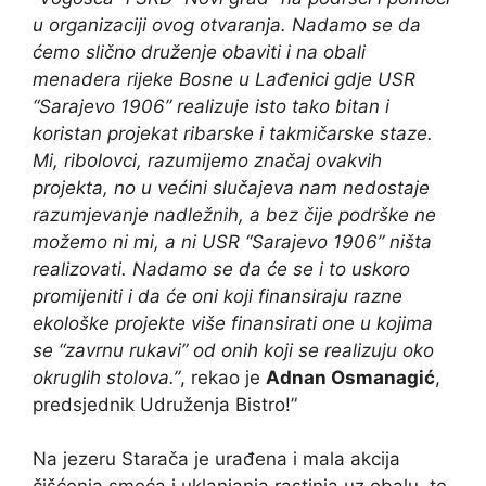
u organizaciji ovog otvaranja. Nadamo se da
ćemo slično druženje obaviti i na obali
menadera rijeke Bosne u Lađenici gdje USR
“Sarajevo 1906” realizuje isto tako bitan i
koristan projekat ribarske i takmičarske staze.
Mi, ribolovci, razumijemo značaj ovakvih
projekta, no u većini slučajeva nam nedostaje
razumjevanje nadležnih, a bez čije podrške ne
možemo ni mi, a ni USR “Sarajevo 1906” ništa
realizovati. Nadamo se da će se i to uskoro
promijeniti i da će oni koji finansiraju razne
ekološke projekte više finansirati one u kojima
se “zavrnu rukavi” od onih koji se realizuju oko
okruglih stolova.”
, rekao je
Adnan Osmanagić
,
predsjednik Udruženja Bistro!”
Na jezeru Starača je urađena i mala akcija