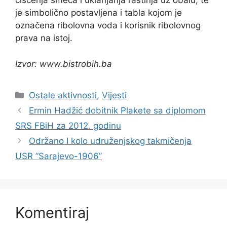
čišćenja smeća i uklanjanja rastinja uz obalu, te
je simbolično postavljena i tabla kojom je
označena ribolovna voda i korisnik ribolovnog
prava na istoj.
Izvor: www.bistrobih.ba
Ostale aktivnosti
,
Vijesti
Ermin Hadžić dobitnik Plakete sa diplomom
SRS FBiH za 2012. godinu
Održano I kolo udruženjskog takmičenja
USR ”Sarajevo-1906”
Komentiraj