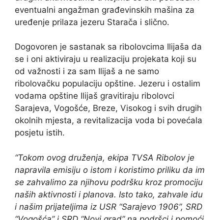
eventualni angažman građevinskih mašina za
uređenje prilaza jezeru Starača i slično.
Dogovoren je sastanak sa ribolovcima Ilijaša da
se i oni aktiviraju u realizaciju projekata koji su
od važnosti i za sam Ilijaš a ne samo
ribolovačku populaciju opštine. Jezeru i ostalim
vodama opštine Ilijaš gravitiraju ribolovci
Sarajeva, Vogošće, Breze, Visokog i svih drugih
okolnih mjesta, a revitalizacija voda bi povećala
posjetu istih.
“Tokom ovog druženja, ekipa TVSA Ribolov je
napravila emisiju o istom i koristimo priliku da im
se zahvalimo za njihovu podršku kroz promociju
naših aktivnosti i planova. Isto tako, zahvale idu
i našim prijateljima iz
USR “Sarajevo 1906”, SRD
“Vogošća” i SRD “Novi grad” na podršci i pomoći