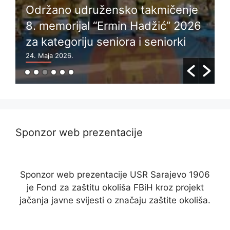
Održano udružensko takmičenje
8. memorijal “Ermin Hadžić” 2026
za kategoriju seniora i seniorki
24. Maja 2026.
6
Sponzor web prezentacije
Sponzor web prezentacije USR Sarajevo 1906
je Fond za zaštitu okoliša FBiH kroz projekt
jačanja javne svijesti o značaju zaštite okoliša.