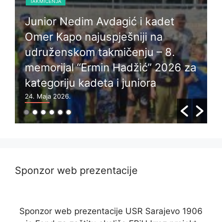
TAKMIČENJA
Na Kupu SRS Federacije BiH
a
takmičari Sarajevo 1906 osvojili
prvo mjesto!
24. Maja 2026.
2
Sponzor web prezentacije
Sponzor web prezentacije USR Sarajevo 1906