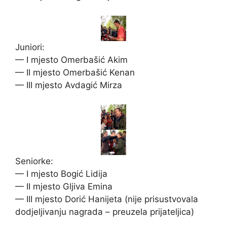
Juniori:
— I mjesto Omerbašić Akim
— II mjesto Omerbašić Kenan
— III mjesto Avdagić Mirza
Seniorke:
— I mjesto Bogić Lidija
— II mjesto Gljiva Emina
— III mjesto Dorić Hanijeta (nije prisustvovala
dodjeljivanju nagrada – preuzela prijateljica)