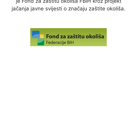
je Fond za zaštitu okoliša FBiH kroz projekt
jačanja javne svijesti o značaju zaštite okoliša.