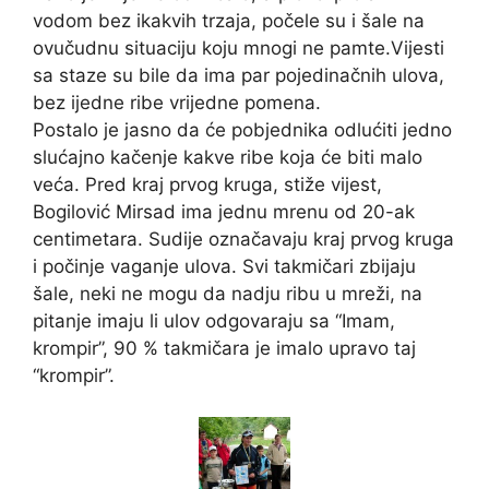
vodom bez ikakvih trzaja, počele su i šale na
ovučudnu situaciju koju mnogi ne pamte.Vijesti
sa staze su bile da ima par pojedinačnih ulova,
bez ijedne ribe vrijedne pomena.
Postalo je jasno da će pobjednika odlućiti jedno
slućajno kačenje kakve ribe koja će biti malo
veća. Pred kraj prvog kruga, stiže vijest,
Bogilović Mirsad ima jednu mrenu od 20-ak
centimetara. Sudije označavaju kraj prvog kruga
i počinje vaganje ulova. Svi takmičari zbijaju
šale, neki ne mogu da nadju ribu u mreži, na
pitanje imaju li ulov odgovaraju sa “Imam,
krompir”, 90 % takmičara je imalo upravo taj
“krompir”.