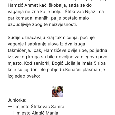
Hamzić Ahmet kači škobalja, sada se do
vaganja ne zna ko je bolji. I Štitkovac Nijaz ima
par komada, manjih, pa je postalo malo
uzbudljivije zbog te neizvjesnosti.
Sudije označavaju kraj takmičenja, počinje
vaganje i sabiranje ulova iz dva kruga
takmičenja. Ipak, Hamzićeve dvije ribe, po jedna
iz svakog kruga su bile dovoljne za njegovo prvo
mjesto. Kod seniorki, Bogić Lidija je imala 5 riba
koje su joj donijele pobjedu.Konačni plasman je
izgledao ovako:
Juniorke:
— I mjesto Štitkovac Samra
— II mjesto Alagić Manja