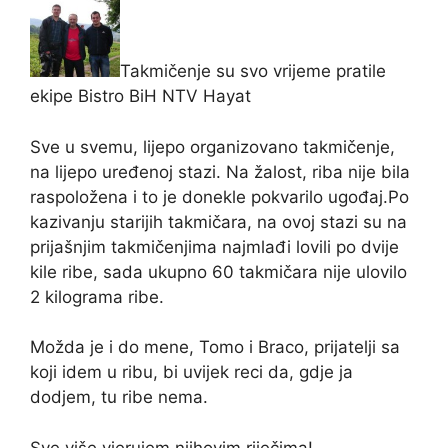
Takmičenje su svo vrijeme pratile
ekipe Bistro BiH NTV Hayat
Sve u svemu, lijepo organizovano takmičenje,
na lijepo uređenoj stazi. Na žalost, riba nije bila
raspoložena i to je donekle pokvarilo ugođaj.Po
kazivanju starijih takmičara, na ovoj stazi su na
prijašnjim takmičenjima najmlađi lovili po dvije
kile ribe, sada ukupno 60 takmičara nije ulovilo
2 kilograma ribe.
Možda je i do mene, Tomo i Braco, prijatelji sa
koji idem u ribu, bi uvijek reci da, gdje ja
dodjem, tu ribe nema.
Sve više vjerujem njihovim riječima!