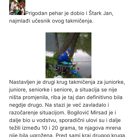
Prigodan pehar je dobio i Štark Jan,
najmlađi učesnik ovog takmičenja.
Nastavljen je drugi krug takmičenja za juniorke,
juniore, seniorke i seniore, a situacija se nije
ništa promjenila, riba je taj dan definitivno bila
negdje drugo. Na stazi je već zavladalo i
razočarenje situacijom. Bogilović Mirsad je i
dalje bio u vodstvu, sporadični ulovi su i dalje
težili između 10 i 20 grama, te njagova mrena
nije bila ugrožena. Pred sami kraj drugog kruga,