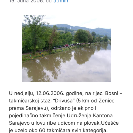
15. Juna 2006.
od
admin
U nedjelju, 12.06.2006. godine, na rijeci Bosni –
takmičarskoj stazi “Drivuša” (5 km od Zenice
prema Sarajevu), održano je ekipno i
pojedinačno takmičenje Udruženja Kantona
Sarajevo u lovu ribe udicom na plovak.Učešće
je uzelo oko 60 takmičara svih kategorija.