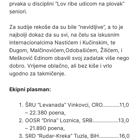
prvaka u disciplini “Lov ribe udicom na plovak”
seniori.
Za sudije rekoše da su bile “nevidljive”, a to je
najbolji dokaz da su svi, na čelu sa iskusnim
internacionalcima Nastićem i Kučinskim, te
Đugom, Malčinovićem,Odobašićem, Žilićem, i
Mešković Edinom obavili svoj zadatak više nego
dobro. Vrijeme oblačno, ali bez kiše i vrlo
ugodno za takmičenje.
Ekipni plasman:
ŠRU “Levanada” Vinkovci, CRO…………11,0
– 22.380 poena,
OOSR “Drina” Loznica, SRB………………13,0
– 21.890 poena,
SRD “Rudar-Kreka” Tuzla, BiH…………..16,0