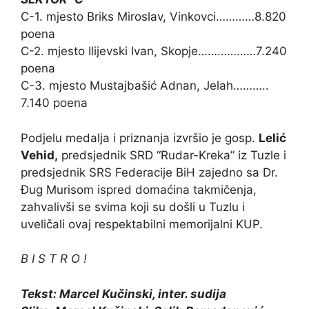
C-1. mjesto Briks Miroslav, Vinkovci…………8.820
poena
C-2. mjesto Ilijevski Ivan, Skopje………………7.240
poena
C-3. mjesto Mustajbašić Adnan, Jelah………..
7.140 poena
Podjelu medalja i priznanja izvršio je gosp.
Lelić
Vehid,
predsjednik SRD “Rudar-Kreka” iz Tuzle i
predsjednik SRS Federacije BiH zajedno sa Dr.
Đug Murisom ispred domaćina takmičenja,
zahvalivši se svima koji su došli u Tuzlu i
uveličali ovaj respektabilni memorijalni KUP.
B I S T R O !
Tekst: Marcel Kučinski, inter. sudija