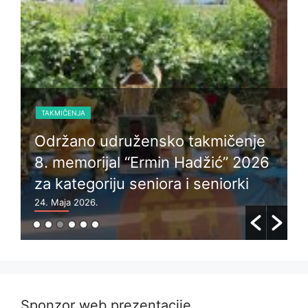
TAKMIČENJA
Održano udružensko takmičenje
8. memorijal “Ermin Hadžić” 2026
za kategoriju seniora i seniorki
24. Maja 2026.
6
Sponzor web prezentacije