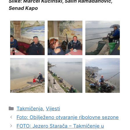
Slike:
Marcel Kučinski
, Salih Ramadanović,
Senad Kapo
Takmičenja
,
Vijesti
Foto: Obilježeno otvaranje ribolovne sezone
FOTO: Jezero Starača – Takmičenje u