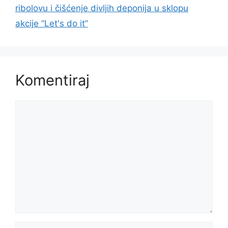
ribolovu i čišćenje divljih deponija u sklopu
akcije “Let's do it”
Komentiraj