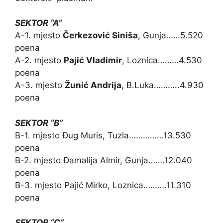
SEKTOR “A”
A-1. mjesto
Čerkezović Siniša
, Gunja……5.520
poena
A-2. mjesto
Pajić Vladimir
, Loznica………4.530
poena
A-3. mjesto
Žunić Andrija
, B.Luka………..4.930
poena
SEKTOR “B”
B-1. mjesto Đug Muris, Tuzla……………13.530
poena
B-2. mjesto Đamalija Almir, Gunja…….12.040
poena
B-3. mjesto Pajić Mirko, Loznica……….11.310
poena
SEKTOR “C”