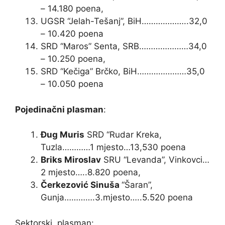
– 14.180 poena,
UGSR “Jelah-Tešanj”, BiH………………..32,0
– 10.420 poena
SRD “Maros” Senta, SRB…………………34,0
– 10.250 poena,
SRD “Kečiga” Brčko, BiH…………………35,0
– 10.050 poena
Pojedinačni plasman
:
Đug Muris
SRD “Rudar Kreka,
Tuzla…………1 mjesto…13,530 poena
Briks Miroslav
SRU “Levanda”, Vinkovci…
2 mjesto…..8.820 poena,
Čerkezović Sinuša
“Šaran”,
Gunja………….3.mjesto…..5.520 poena
Sektorski plasman: