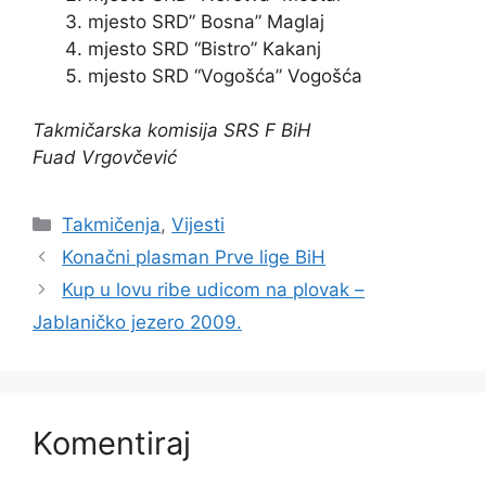
mjesto SRD” Bosna” Maglaj
mjesto SRD “Bistro” Kakanj
mjesto SRD “Vogošća” Vogošća
Takmičarska komisija SRS F BiH
Fuad Vrgovčević
Takmičenja
,
Vijesti
Konačni plasman Prve lige BiH
Kup u lovu ribe udicom na plovak –
Jablaničko jezero 2009.
Komentiraj