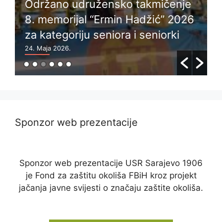
Održano udružensko takmičenje
8. memorijal “Ermin Hadžić” 2026
za kategoriju seniora i seniorki
24. Maja 2026.
6
Sponzor web prezentacije
Sponzor web prezentacije USR Sarajevo 1906
je Fond za zaštitu okoliša FBiH kroz projekt
jačanja javne svijesti o značaju zaštite okoliša.